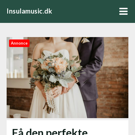
Skip
Insulamusic.dk
to
content
Annonce
Få den perfekte