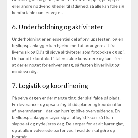
eller andre nødvendigheder til rådighed, så alle kan føle sig
komfortable uanset vejret.
6. Underholdning og aktiviteter
Underholdning er en essentiel del af bryllupsfesten, og en
bryllupsplanlægger kan hjælpe med at arrangere alt fra
livemusik og DJ’s til sjove aktiviteter som fotobokse og spil.
De har ofte kontakt til talentfulde kunstnere og kan sikre,
at der er noget for enhver smag, så festen bliver livlig og
mindeværdig.
7. Logistik og koordinering
På selve dagen er der mange ting, der skal falde på plads.
Fra leverancer og opsætning til tidsplaner og koordination
af leverandører – det kan hurtigt blive overvældende. En
bryllupsplanlægger tager sig af al logistikken, så I kan
slappe af og nyde jeres dag. De sørger for, at alt kører glat,
og at alle involverede parter ved, hvad de skal gøre og
hvornår.