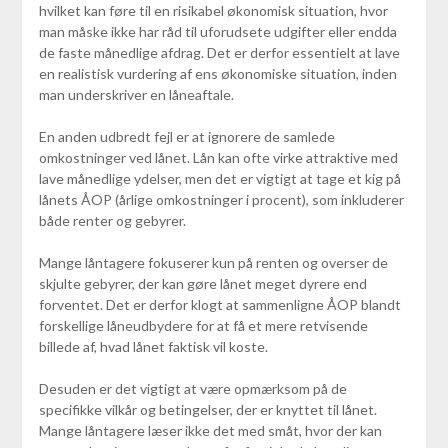
hvilket kan føre til en risikabel økonomisk situation, hvor
man måske ikke har råd til uforudsete udgifter eller endda
de faste månedlige afdrag. Det er derfor essentielt at lave
en realistisk vurdering af ens økonomiske situation, inden
man underskriver en låneaftale.
En anden udbredt fejl er at ignorere de samlede
omkostninger ved lånet. Lån kan ofte virke attraktive med
lave månedlige ydelser, men det er vigtigt at tage et kig på
lånets ÅOP (årlige omkostninger i procent), som inkluderer
både renter og gebyrer.
Mange låntagere fokuserer kun på renten og overser de
skjulte gebyrer, der kan gøre lånet meget dyrere end
forventet. Det er derfor klogt at sammenligne ÅOP blandt
forskellige låneudbydere for at få et mere retvisende
billede af, hvad lånet faktisk vil koste.
Desuden er det vigtigt at være opmærksom på de
specifikke vilkår og betingelser, der er knyttet til lånet.
Mange låntagere læser ikke det med småt, hvor der kan