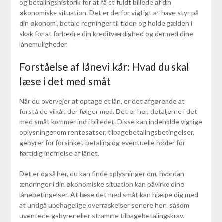
og betalingshistorik for at få et fuldt billede af din
økonomiske situation. Det er derfor vigtigt at have styr på
din økonomi, betale regninger til tiden og holde gælden i
skak for at forbedre din kreditværdighed og dermed dine
lånemuligheder.
Forståelse af lånevilkår: Hvad du skal
læse i det med småt
Når du overvejer at optage et lån, er det afgørende at
forstå de vilkår, der følger med. Det er her, detaljerne i det
med småt kommer ind i billedet. Disse kan indeholde vigtige
oplysninger om rentesatser, tilbagebetalingsbetingelser,
gebyrer for forsinket betaling og eventuelle bøder for
førtidig indfrielse af lånet.
Det er også her, du kan finde oplysninger om, hvordan
ændringer i din økonomiske situation kan påvirke dine
lånebetingelser. At læse det med småt kan hjælpe dig med
at undgå ubehagelige overraskelser senere hen, såsom
uventede gebyrer eller stramme tilbagebetalingskrav.