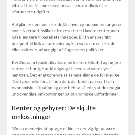
vifte af formål, som eksempelvis større indkøb eller
uforudsete udgifter.
Boliglån er derimod sikrede lån, hvor ejendommen fungerer
som sikkerhed, hvilket ofte resulterer i lavere renter, men
også længere tilbagebetalingstider. Billån er specifikt
designet til køb af køretøjer og kan være enten sikrede
eller usikrede, afhængigt af långiverens politikker.
Kviklån, som typisk tilbydes med kortere løbetid og højere
renter, er hurtige at få adgang til, men kan være dyre i
længden. Det er afgørende at sammenligne de forskellige
lånetyper nøje for at finde den, der bedst passer til din
økonomiske situation og dine behov, således at du undgår
unødvendige omkostninger og økonomiske udfordringer.
Renter og gebyrer: De skjulte
omkostninger
Når du overvejer at optage et lån, er det vigtigt at være
opmærksom på renter og gebyrer, da disse ofte udgør de