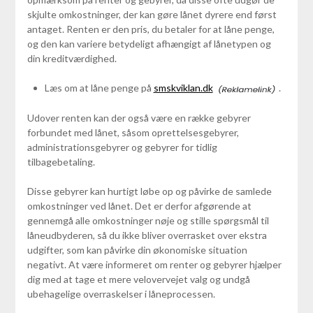
skjulte omkostninger, der kan gøre lånet dyrere end først
antaget. Renten er den pris, du betaler for at låne penge,
og den kan variere betydeligt afhængigt af lånetypen og
din kreditværdighed.
Læs om at låne penge på
smskviklan.dk
.
Udover renten kan der også være en række gebyrer
forbundet med lånet, såsom oprettelsesgebyrer,
administrationsgebyrer og gebyrer for tidlig
tilbagebetaling.
Disse gebyrer kan hurtigt løbe op og påvirke de samlede
omkostninger ved lånet. Det er derfor afgørende at
gennemgå alle omkostninger nøje og stille spørgsmål til
låneudbyderen, så du ikke bliver overrasket over ekstra
udgifter, som kan påvirke din økonomiske situation
negativt. At være informeret om renter og gebyrer hjælper
dig med at tage et mere velovervejet valg og undgå
ubehagelige overraskelser i låneprocessen.