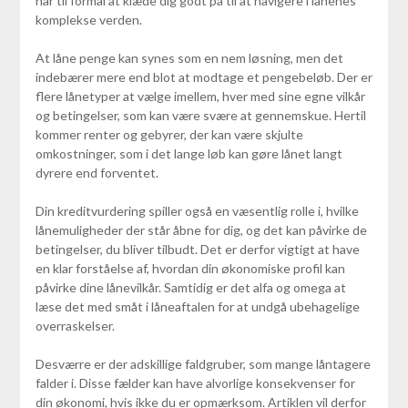
har til formål at klæde dig godt på til at navigere i lånenes
komplekse verden.
At låne penge kan synes som en nem løsning, men det
indebærer mere end blot at modtage et pengebeløb. Der er
flere lånetyper at vælge imellem, hver med sine egne vilkår
og betingelser, som kan være svære at gennemskue. Hertil
kommer renter og gebyrer, der kan være skjulte
omkostninger, som i det lange løb kan gøre lånet langt
dyrere end forventet.
Din kreditvurdering spiller også en væsentlig rolle i, hvilke
lånemuligheder der står åbne for dig, og det kan påvirke de
betingelser, du bliver tilbudt. Det er derfor vigtigt at have
en klar forståelse af, hvordan din økonomiske profil kan
påvirke dine lånevilkår. Samtidig er det alfa og omega at
læse det med småt i låneaftalen for at undgå ubehagelige
overraskelser.
Desværre er der adskillige faldgruber, som mange låntagere
falder i. Disse fælder kan have alvorlige konsekvenser for
din økonomi, hvis ikke du er opmærksom. Artiklen vil derfor