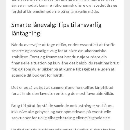
sig selv mod at komme i økonomisk uføre og i stedet drage
fordel af lånemulighederne på en ansvarlig måde.
Smarte lånevalg: Tips til ansvarlig
låntagning
Når du overvejer at tage et lån, er det essentielt at træffe
smarte og ansvarlige valg for at sikre din økonomiske
stabilitet. Først og fremmest bør du nøje vurdere din
finansielle situation og kun låne det beløb, du reelt har brug
for, og som du er sikker på at kunne tilbagebetale uden at
spænde dit budget for hårdt.
Det er også vigtigt at sammenligne forskellige lånetilbud
for at finde den laveste rente og de mest favorable vilkår.
Brug tid på at forstå de samlede omkostninger ved lånet,
inklusive alle gebyrer, og vær opmærksom på eventuelle
sanktioner for tidlig tilbagebetaling eller misligholdelse.
Undlad at lade dig friste af hurtige lånetilbud, der ofte kan