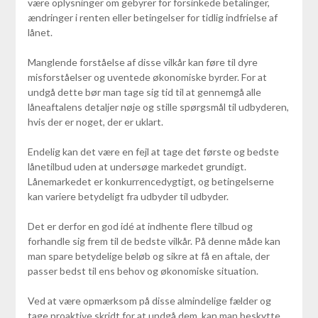
være oplysninger om gebyrer for forsinkede betalinger,
ændringer i renten eller betingelser for tidlig indfrielse af
lånet.
Manglende forståelse af disse vilkår kan føre til dyre
misforståelser og uventede økonomiske byrder. For at
undgå dette bør man tage sig tid til at gennemgå alle
låneaftalens detaljer nøje og stille spørgsmål til udbyderen,
hvis der er noget, der er uklart.
Endelig kan det være en fejl at tage det første og bedste
lånetilbud uden at undersøge markedet grundigt.
Lånemarkedet er konkurrencedygtigt, og betingelserne
kan variere betydeligt fra udbyder til udbyder.
Det er derfor en god idé at indhente flere tilbud og
forhandle sig frem til de bedste vilkår. På denne måde kan
man spare betydelige beløb og sikre at få en aftale, der
passer bedst til ens behov og økonomiske situation.
Ved at være opmærksom på disse almindelige fælder og
tage proaktive skridt for at undgå dem, kan man beskytte