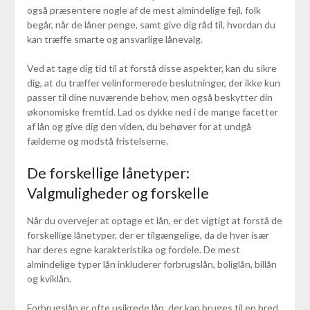
også præsentere nogle af de mest almindelige fejl, folk
begår, når de låner penge, samt give dig råd til, hvordan du
kan træffe smarte og ansvarlige lånevalg.
Ved at tage dig tid til at forstå disse aspekter, kan du sikre
dig, at du træffer velinformerede beslutninger, der ikke kun
passer til dine nuværende behov, men også beskytter din
økonomiske fremtid. Lad os dykke ned i de mange facetter
af lån og give dig den viden, du behøver for at undgå
fælderne og modstå fristelserne.
De forskellige lånetyper:
Valgmuligheder og forskelle
Når du overvejer at optage et lån, er det vigtigt at forstå de
forskellige lånetyper, der er tilgængelige, da de hver især
har deres egne karakteristika og fordele. De mest
almindelige typer lån inkluderer forbrugslån, boliglån, billån
og kviklån.
Forbrugslån er ofte usikrede lån, der kan bruges til en bred