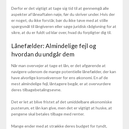
Derfor er det vigtigt at tage sig tid til at gennemgå alle
aspekter af låneaftalen nøje, før du skriver under. Hvis der
er noget, du ikke forstår, bør du ikke tøve med at stille
spørgsmål til långiveren eller søge juridisk rådgivning for at
sikre, at du er fuldt ud klar over, hvad du forpligter dig til.
Lånefælder: Almindelige fejl og
hvordan du undgår dem
Når man overvejer at tage et lån, er det afgørende at
navigere udenom de mange potentielle lånefælder, der kan
have alvorlige konsekvenser for ens økonomi. En af de
mest almindelige fejl, låntagere begår, er at overvurdere
deres tilbagebetalingsevne.
Det er let at blive fristet af det umiddelbare økonomiske
pusterum, et lån kan give, men det er vigtigt at huske, at
pengene skal betales tilbage med renter.
Mange ender med at strække deres budget for tyndt,