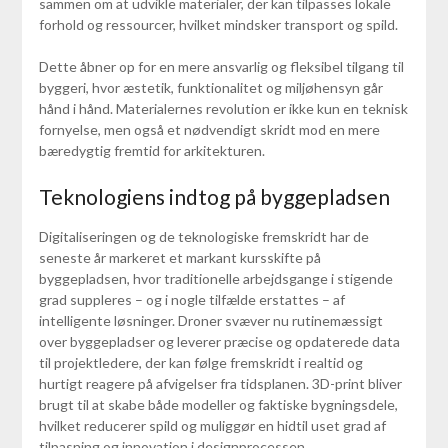
sammen om at udvikle materialer, der kan tilpasses lokale
forhold og ressourcer, hvilket mindsker transport og spild.
Dette åbner op for en mere ansvarlig og fleksibel tilgang til
byggeri, hvor æstetik, funktionalitet og miljøhensyn går
hånd i hånd. Materialernes revolution er ikke kun en teknisk
fornyelse, men også et nødvendigt skridt mod en mere
bæredygtig fremtid for arkitekturen.
Teknologiens indtog på byggepladsen
Digitaliseringen og de teknologiske fremskridt har de
seneste år markeret et markant kursskifte på
byggepladsen, hvor traditionelle arbejdsgange i stigende
grad suppleres – og i nogle tilfælde erstattes – af
intelligente løsninger. Droner svæver nu rutinemæssigt
over byggepladser og leverer præcise og opdaterede data
til projektledere, der kan følge fremskridt i realtid og
hurtigt reagere på afvigelser fra tidsplanen. 3D-print bliver
brugt til at skabe både modeller og faktiske bygningsdele,
hvilket reducerer spild og muliggør en hidtil uset grad af
tilpasning og innovation i designprocessen.