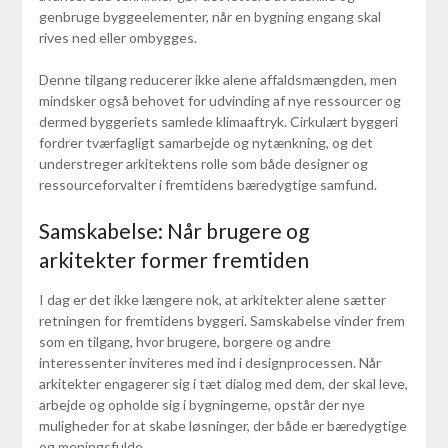
genbruge byggeelementer, når en bygning engang skal
rives ned eller ombygges.
Denne tilgang reducerer ikke alene affaldsmængden, men
mindsker også behovet for udvinding af nye ressourcer og
dermed byggeriets samlede klimaaftryk. Cirkulært byggeri
fordrer tværfagligt samarbejde og nytænkning, og det
understreger arkitektens rolle som både designer og
ressourceforvalter i fremtidens bæredygtige samfund.
Samskabelse: Når brugere og
arkitekter former fremtiden
I dag er det ikke længere nok, at arkitekter alene sætter
retningen for fremtidens byggeri. Samskabelse vinder frem
som en tilgang, hvor brugere, borgere og andre
interessenter inviteres med ind i designprocessen. Når
arkitekter engagerer sig i tæt dialog med dem, der skal leve,
arbejde og opholde sig i bygningerne, opstår der nye
muligheder for at skabe løsninger, der både er bæredygtige
og meningsfulde.