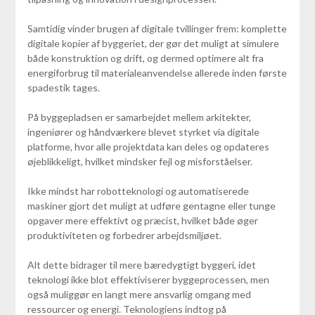
Samtidig vinder brugen af digitale tvillinger frem: komplette
digitale kopier af byggeriet, der gør det muligt at simulere
både konstruktion og drift, og dermed optimere alt fra
energiforbrug til materialeanvendelse allerede inden første
spadestik tages.
På byggepladsen er samarbejdet mellem arkitekter,
ingeniører og håndværkere blevet styrket via digitale
platforme, hvor alle projektdata kan deles og opdateres
øjeblikkeligt, hvilket mindsker fejl og misforståelser.
Ikke mindst har robotteknologi og automatiserede
maskiner gjort det muligt at udføre gentagne eller tunge
opgaver mere effektivt og præcist, hvilket både øger
produktiviteten og forbedrer arbejdsmiljøet.
Alt dette bidrager til mere bæredygtigt byggeri, idet
teknologi ikke blot effektiviserer byggeprocessen, men
også muliggør en langt mere ansvarlig omgang med
ressourcer og energi. Teknologiens indtog på