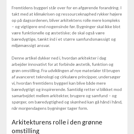
Fremtidens byggeri står over for en afgørende forandring. I
takt med at klimakrisen og ressourceknaphed rykker højere
op på dagsordenen, bliver arkitektens rolle mere kompleks
– og vigtigere end nogensinde før. Bygninger skal ikke blot
være funktionelle og æstetiske; de skal også være
bæredygtige, tænkt ind i et større samfundsmæssigt og
miljømæssigt ansvar.
Denne artikel dykker ned i, hvordan arkitekter i dag
arbejder innovativt for at forbinde æstetik, funktion og
grøn omstilling. Fra udviklingen af nye materialer til brugen
af avanceret teknologi og cirkulære principper, undersøger
vi, hvordan fremtidens byggeri kan blive både mere
bæredygtigt og inspirerende. Samtidig retter vi blikket mod
samarbejdet mellem arkitekter, brugere og samfund – og
spørger, om bæredygtighed og skønhed kan gå hånd i hånd,
når morgendagens bygninger tager form.
Arkitekturens rolle i den grønne
omstilling