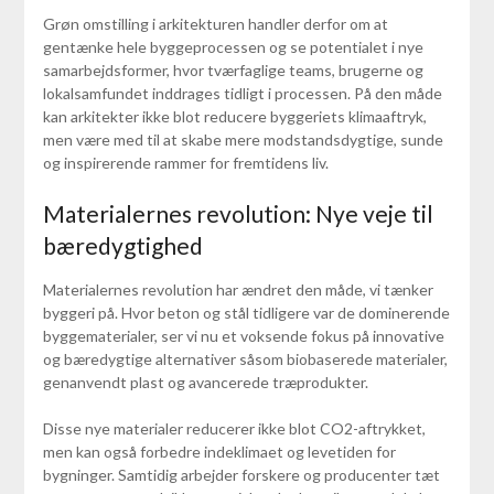
Grøn omstilling i arkitekturen handler derfor om at
gentænke hele byggeprocessen og se potentialet i nye
samarbejdsformer, hvor tværfaglige teams, brugerne og
lokalsamfundet inddrages tidligt i processen. På den måde
kan arkitekter ikke blot reducere byggeriets klimaaftryk,
men være med til at skabe mere modstandsdygtige, sunde
og inspirerende rammer for fremtidens liv.
Materialernes revolution: Nye veje til
bæredygtighed
Materialernes revolution har ændret den måde, vi tænker
byggeri på. Hvor beton og stål tidligere var de dominerende
byggematerialer, ser vi nu et voksende fokus på innovative
og bæredygtige alternativer såsom biobaserede materialer,
genanvendt plast og avancerede træprodukter.
Disse nye materialer reducerer ikke blot CO2-aftrykket,
men kan også forbedre indeklimaet og levetiden for
bygninger. Samtidig arbejder forskere og producenter tæt