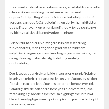
I takt med at klimakrisen intensiveres, er arkitekturens rolle
i den grønne omstilling blevet mere central end
nogensinde før. Bygninger står for en betydelig andel af
verdens samlede CO2-udledning, og derfor har arkitekter
et særligt ansvar – og en unik mulighed – for at tænke nyt
og bidrage aktivt til bæredygtige løsninger.
Arkitektur handler ikke længere kun om æstetik og
funktionalitet, men i stigende grad om at minimere
miljøpåvirkningen gennem hele bygningens livscyklus, fra
designfase og materialevalg til drift og endelig
nedbrydning.
Det kræver, at arkitekter både integrerer energieffektive
løsninger, prioriterer naturligt lys og ventilation, og skaber
fleksible rum, der kan tilpasses ændrede behov over tid.
Samtidig skal de balancere hensyn til biodiversitet, lokal
forankring og sociale aspekter, så bygningerne ikke blot
bliver bæredygtige, men også indgår som positive bidrag til
deres omgivelser.