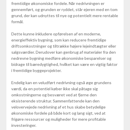
fremtidige økonomiske fordele. Når nedrivningen er
gennemført, og grunden er ryddet, står ejeren med en tom
grund, der kan udnyttes til nye og potentielt mere rentable
formål.
Dette kunne inkludere opførelsen af en moderne,
energieffektiv bygning, som kan reducere fremtidige
driftsomkostninger og tiltrække højere lejeindtægter eller
salgsværdier. Derudover kan genbrug af materialer fra den
nedrevne bygning medføre økonomiske besparelser og
bidrage til bæredygtighed, hvilket kan være en vigtig faktor
i fremtidige byggeprojekter.
Endelig kan en veludført nedrivning også øge grundens
værdi, da en potentiel køber ikke skal påtage sig
omkostningerne og besværet ved at fjerne den
eksisterende struktur. Sammenfattende kan den
velovervejede nedrivning af et hus skabe betydelige
økonomiske fordele på både kort og lang sigt, ved at
frigøre ressourcer og muligheder for mere profitable
investeringer.