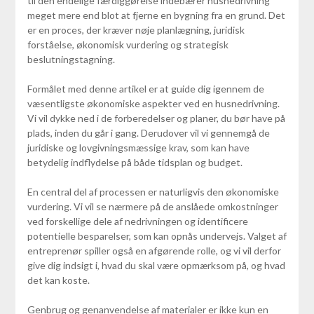
til den endelige færdiggørelse indebærer husnedrivning
meget mere end blot at fjerne en bygning fra en grund. Det
er en proces, der kræver nøje planlægning, juridisk
forståelse, økonomisk vurdering og strategisk
beslutningstagning.
Formålet med denne artikel er at guide dig igennem de
væsentligste økonomiske aspekter ved en husnedrivning.
Vi vil dykke ned i de forberedelser og planer, du bør have på
plads, inden du går i gang. Derudover vil vi gennemgå de
juridiske og lovgivningsmæssige krav, som kan have
betydelig indflydelse på både tidsplan og budget.
En central del af processen er naturligvis den økonomiske
vurdering. Vi vil se nærmere på de anslåede omkostninger
ved forskellige dele af nedrivningen og identificere
potentielle besparelser, som kan opnås undervejs. Valget af
entreprenør spiller også en afgørende rolle, og vi vil derfor
give dig indsigt i, hvad du skal være opmærksom på, og hvad
det kan koste.
Genbrug og genanvendelse af materialer er ikke kun en