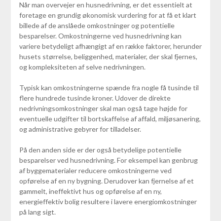
Når man overvejer en husnedrivning, er det essentielt at
foretage en grundig økonomisk vurdering for at få et klart
billede af de anslåede omkostninger og potentielle
besparelser. Omkostningerne ved husnedrivning kan
variere betydeligt afhængigt af en række faktorer, herunder
husets størrelse, beliggenhed, materialer, der skal fjernes,
og kompleksiteten af selve nedrivningen.
Typisk kan omkostningerne spænde fra nogle få tusinde til
flere hundrede tusinde kroner. Udover de direkte
nedrivningsomkostninger skal man også tage højde for
eventuelle udgifter til bortskaffelse af affald, miljøsanering,
og administrative gebyrer for tilladelser.
På den anden side er der også betydelige potentielle
besparelser ved husnedrivning. For eksempel kan genbrug
af byggematerialer reducere omkostningerne ved
opførelse af en ny bygning. Derudover kan fjernelse af et
gammelt, ineffektivt hus og opførelse af en ny,
energieffektiv bolig resultere i lavere energiomkostninger
på lang sigt.