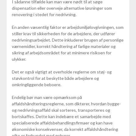
I sådanne tilfælde kan man være nødt til at søge
dispensation eller overveje alternative løsninger som
renovering i stedet for nedrivning.
En anden væsentlig faktor er arbejdsmiljølovgivningen, som
stiller krav til sikkerheden for de arbejdere, der udfører
nedrivningsarbejdet. Dette inkluderer brugen af personlige
værnemidler, korrekt håndtering af farlige materialer og
sikring af arbejdsområdet for at minimere risikoen for
ulykker.
Det er også vigtigt at overholde reglerne om støj- og
støvkontrol for at beskytte både arbejdere og
omkringliggende beboere.
Endelig bør man være opmærksom på
affaldshåndteringsreglerne, som dikterer, hvordan bygge-
og nedrivningsaffald skal sorteres, transporteres og
bortskaffes. Dette kan indebære et samarbejde med
specialiserede affaldsbehandlingsfirmaer og kan have
økonomiske konsekvenser, da korrekt affaldshåndtering
ofte er forbundet med gebyrer.