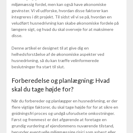
miljømæssig fordel, men kan også have økonomiske
gevinster. Vi vil udforske, hvordan disse faktorer kan
integreres i dit projekt. Til sidst vil vi se på, hvordan en
veludført husnedrivning kan skabe økonomiske fordele på
længere sigt, og hvad du skal overveje for at maksimere
disse.
Denne artikel er designet til at give dig en
helhedsforståelse af de økonomiske aspekter ved
husnedrivning, så du kan træffe velinformerede
beslutninger fra start til slut.
Forberedelse og planlægning: Hvad
skal du tage højde for?
Når du forbereder og planlægger en husnedrivning, er der
flere vigtige faktorer, du skal tage højde for for at sikre en
gnidningsfri proces og undgå uforudsete omkostninger.
Først og fremmest er det afgørende at foretage en
grundig vurdering af ejendommens nuværende tilstand,
herunder eventuelle miljømæssige risici som asbest eller