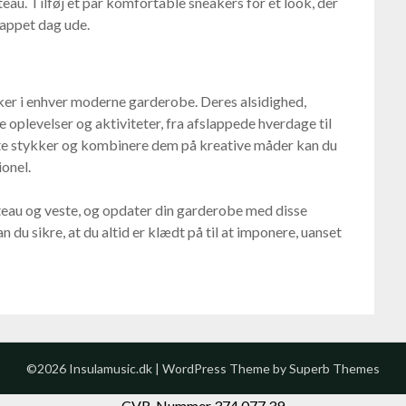
au. Tilføj et par komfortable sneakers for et look, der
slappet dag ude.
ker i enhver moderne garderobe. Deres alsidighed,
 oplevelser og aktiviteter, fra afslappede hverdage til
tte stykker og kombinere dem på kreative måder kan du
ionel.
eau og veste, og opdater din garderobe med disse
 du sikre, at du altid er klædt på til at imponere, uanset
©2026 Insulamusic.dk
| WordPress Theme by
Superb Themes
CVR-Nummer 374 077 39