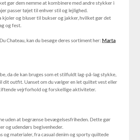
ilket gør dem nemme at kombinere med andre stykker i
r passer tøjet til enhver stil og lejlighed.
kjoler og bluser til bukser og jakker, hvilket gør det
ag og fest.
 Du Chateau, kan du besøge deres sortiment her:
Marta
obe, da de kan bruges som et stilfuldt lag-på-lag stykke,
il dit outfit. Uanset om du vælger en let quiltet vest eller
kiftende vejrforhold og forskellige aktiviteter.
rme uden at begrænse bevægelsesfriheden. Dette gør
rter og udendørs begivenheder.
 og materialer, fra casual denim og sporty quiltede