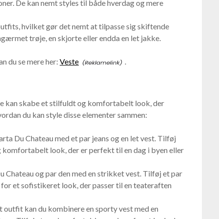
ioner. De kan nemt styles til både hverdag og mere
utfits, hvilket gør det nemt at tilpasse sig skiftende
ærmet trøje, en skjorte eller endda en let jakke.
kan du se mere her:
Veste
.
 kan skabe et stilfuldt og komfortabelt look, der
, hvordan du kan style disse elementer sammen:
ta Du Chateau med et par jeans og en let vest. Tilføj
 komfortabelt look, der er perfekt til en dag i byen eller
 Chateau og par den med en strikket vest. Tilføj et par
or et sofistikeret look, der passer til en teateraften
t outfit kan du kombinere en sporty vest med en