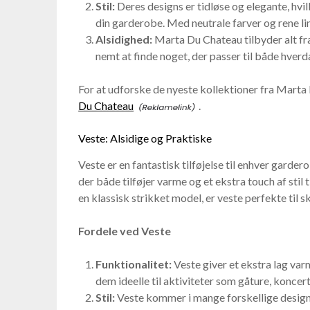
Stil:
Deres designs er tidløse og elegante, hv
din garderobe. Med neutrale farver og rene linje
Alsidighed:
Marta Du Chateau tilbyder alt fra 
nemt at finde noget, der passer til både hverd
For at udforske de nyeste kollektioner fra Marta
Du Chateau
.
Veste: Alsidige og Praktiske
Veste er en fantastisk tilføjelse til enhver garder
der både tilføjer varme og et ekstra touch af stil t
en klassisk strikket model, er veste perfekte til s
Fordele ved Veste
Funktionalitet:
Veste giver et ekstra lag va
dem ideelle til aktiviteter som gåture, konce
Stil:
Veste kommer i mange forskellige designs