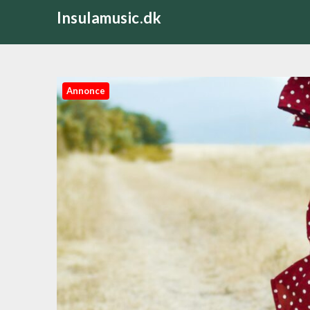
Skip
Insulamusic.dk
to
content
Annonce