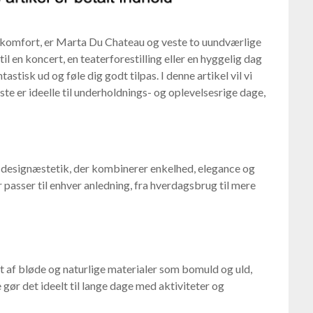
 komfort, er Marta Du Chateau og veste to uundværlige
l en koncert, en teaterforestilling eller en hyggelig dag
astisk ud og føle dig godt tilpas. I denne artikel vil vi
te er ideelle til underholdnings- og oplevelsesrige dage,
 designæstetik, der kombinerer enkelhed, elegance og
 passer til enhver anledning, fra hverdagsbrug til mere
t af bløde og naturlige materialer som bomuld og uld,
 gør det ideelt til lange dage med aktiviteter og