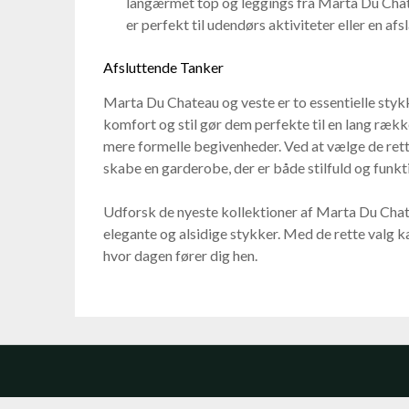
langærmet top og leggings fra Marta Du Chate
er perfekt til udendørs aktiviteter eller en af
Afsluttende Tanker
Marta Du Chateau og veste er to essentielle styk
komfort og stil gør dem perfekte til en lang række
mere formelle begivenheder. Ved at vælge de re
skabe en garderobe, der er både stilfuld og funkt
Udforsk de nyeste kollektioner af Marta Du Chat
elegante og alsidige stykker. Med de rette valg kan
hvor dagen fører dig hen.