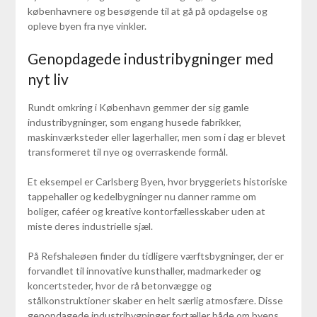
københavnere og besøgende til at gå på opdagelse og
opleve byen fra nye vinkler.
Genopdagede industribygninger med
nyt liv
Rundt omkring i København gemmer der sig gamle
industribygninger, som engang husede fabrikker,
maskinværksteder eller lagerhaller, men som i dag er blevet
transformeret til nye og overraskende formål.
Et eksempel er Carlsberg Byen, hvor bryggeriets historiske
tappehaller og kedelbygninger nu danner ramme om
boliger, caféer og kreative kontorfællesskaber uden at
miste deres industrielle sjæl.
På Refshaleøen finder du tidligere værftsbygninger, der er
forvandlet til innovative kunsthaller, madmarkeder og
koncertsteder, hvor de rå betonvægge og
stålkonstruktioner skaber en helt særlig atmosfære. Disse
genopdagede industribygninger fortæller både om byens