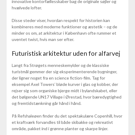
innovative kontorfællesskaber bag de originale søjler og
hvælvede lofter.
Disse steder viser, hvordan respekt for historien kan
kombineres med moderne funktioner og æstetik – og de
minder os om, at arkitektur i København ofte rummer et
uventet twist, hvis man ser efter.
Futuristisk arkitektur uden for alfarvej
Langt fra Strøgets menneskemylder og de klassiske
turistmål gemmer der sig eksperimenterende bygninger,
der ligner noget fra en science fiction-film. Tag for
eksempel Axel Towers’ bløde kurver i glas og kobber, der
rejser sig som organiske bjerge midt i bylandskabet, eller
det bølgende UN17 Village i Ørestad, hvor bæredygtighed
og fremtidstænkning går hånd i hånd.
På Refshaleøen finder du det spektakulære Copenhill, hvor
et kraftværk forvandles til både skibakke og rekreativt
område, pakket ind i grønne planter og skarpe linjer.