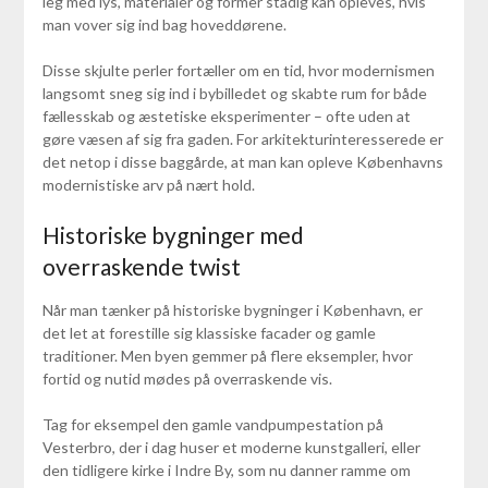
leg med lys, materialer og former stadig kan opleves, hvis
man vover sig ind bag hoveddørene.
Disse skjulte perler fortæller om en tid, hvor modernismen
langsomt sneg sig ind i bybilledet og skabte rum for både
fællesskab og æstetiske eksperimenter – ofte uden at
gøre væsen af sig fra gaden. For arkitekturinteresserede er
det netop i disse baggårde, at man kan opleve Københavns
modernistiske arv på nært hold.
Historiske bygninger med
overraskende twist
Når man tænker på historiske bygninger i København, er
det let at forestille sig klassiske facader og gamle
traditioner. Men byen gemmer på flere eksempler, hvor
fortid og nutid mødes på overraskende vis.
Tag for eksempel den gamle vandpumpestation på
Vesterbro, der i dag huser et moderne kunstgalleri, eller
den tidligere kirke i Indre By, som nu danner ramme om