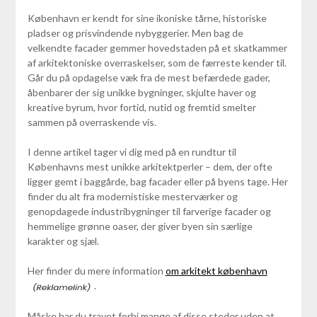
København er kendt for sine ikoniske tårne, historiske
pladser og prisvindende nybyggerier. Men bag de
velkendte facader gemmer hovedstaden på et skatkammer
af arkitektoniske overraskelser, som de færreste kender til.
Går du på opdagelse væk fra de mest befærdede gader,
åbenbarer der sig unikke bygninger, skjulte haver og
kreative byrum, hvor fortid, nutid og fremtid smelter
sammen på overraskende vis.
I denne artikel tager vi dig med på en rundtur til
Københavns mest unikke arkitektperler – dem, der ofte
ligger gemt i baggårde, bag facader eller på byens tage. Her
finder du alt fra modernistiske mesterværker og
genopdagede industribygninger til farverige facader og
hemmelige grønne oaser, der giver byen sin særlige
karakter og sjæl.
Her finder du mere information
om arkitekt københavn
.
Måske har du travet forbi mange af disse steder uden at