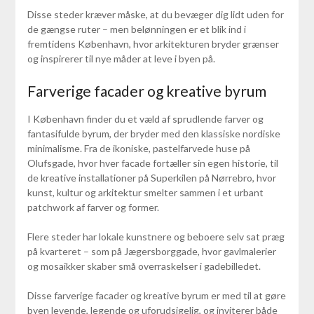
Disse steder kræver måske, at du bevæger dig lidt uden for
de gængse ruter – men belønningen er et blik ind i
fremtidens København, hvor arkitekturen bryder grænser
og inspirerer til nye måder at leve i byen på.
Farverige facader og kreative byrum
I København finder du et væld af sprudlende farver og
fantasifulde byrum, der bryder med den klassiske nordiske
minimalisme. Fra de ikoniske, pastelfarvede huse på
Olufsgade, hvor hver facade fortæller sin egen historie, til
de kreative installationer på Superkilen på Nørrebro, hvor
kunst, kultur og arkitektur smelter sammen i et urbant
patchwork af farver og former.
Flere steder har lokale kunstnere og beboere selv sat præg
på kvarteret – som på Jægersborggade, hvor gavlmalerier
og mosaikker skaber små overraskelser i gadebilledet.
Disse farverige facader og kreative byrum er med til at gøre
byen levende, legende og uforudsigelig, og inviterer både