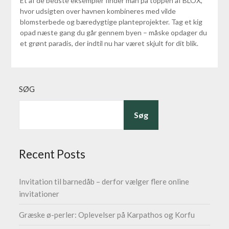
Et af de bedste eksempler finder man på toppen af BLOX,
hvor udsigten over havnen kombineres med vilde
blomsterbede og bæredygtige planteprojekter. Tag et kig
opad næste gang du går gennem byen – måske opdager du
et grønt paradis, der indtil nu har været skjult for dit blik.
SØG
Søg
Recent Posts
Invitation til barnedåb – derfor vælger flere online
invitationer
Græske ø-perler: Oplevelser på Karpathos og Korfu