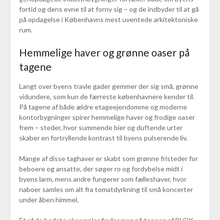
fortid og dens evne til at forny sig – og de indbyder til at gå
på opdagelse i Københavns mest uventede arkitektoniske
rum.
Hemmelige haver og grønne oaser på
tagene
Langt over byens travle gader gemmer der sig små, grønne
vidundere, som kun de færreste københavnere kender til.
På tagene af både ældre etageejendomme og moderne
kontorbygninger spirer hemmelige haver og frodige oaser
frem – steder, hvor summende bier og duftende urter
skaber en fortryllende kontrast til byens pulserende liv.
Mange af disse taghaver er skabt som grønne fristeder for
beboere og ansatte, der søger ro og fordybelse midt i
byens larm, mens andre fungerer som fælleshaver, hvor
naboer samles om alt fra tomatdyrkning til små koncerter
under åben himmel.