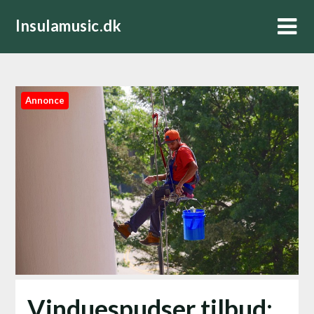
Skip
Insulamusic.dk
to
content
Annonce
Vinduespudser tilbud: