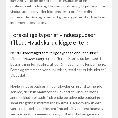
kan vedligeholde de skinnende resultater af en
professionel pudsning. Uanset om du er ny til professionel
vinduespudsning eller blot ønsker at optimere din
nuværende løsning, giver vi dig værktøjerne til at træffe en
informeret beslutning.
Forskellige typer af vinduespudser
tilbud: Hvad skal du kigge efter?
Når
du undersøger forskellige typer af vinduespudser
tilbud,
er der flere faktorer, du bør tage i
betragtning for at sikre, at du får mest muligt for pengene.
Først og fremmest bør du vurdere, hvad der er inkluderet i
tilbuddet.
Nogle vinduespudserfirmaer tilbyder en grundlæggende
service, der kun omfatter de udvendige vinduer, mens
andre inkluderer både indvendig og udvendig pudsning
samt rengøring af rammer og karme. Derudover kan det
være en fordel at tjekke, om firmaet tilbyder regelmæssig
service på abonnementsbasis, hvilket ofte kan give en