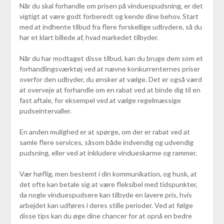
Når du skal forhandle om prisen på vinduespudsning, er det
vigtigt at være godt forberedt og kende dine behov. Start
med at indhente tilbud fra flere forskellige udbydere, så du
har et klart billede af, hvad markedet tilbyder.
Når du har modtaget disse tilbud, kan du bruge dem som et
forhandlingsværktøj ved at nævne konkurrenternes priser
overfor den udbyder, du ønsker at vælge. Det er også værd
at overveje at forhandle om en rabat ved at binde dig til en
fast aftale, for eksempel ved at vælge regelmæssige
pudseintervaller.
En anden mulighed er at spørge, om der er rabat ved at
samle flere services, såsom både indvendig og udvendig
pudsning, eller ved at inkludere vindueskarme og rammer.
Vær høflig, men bestemt i din kommunikation, og husk, at
det ofte kan betale sig at være fleksibel med tidspunkter,
da nogle vinduespudsere kan tilbyde en lavere pris, hvis
arbejdet kan udføres i deres stille perioder. Ved at følge
disse tips kan du øge dine chancer for at opnå en bedre