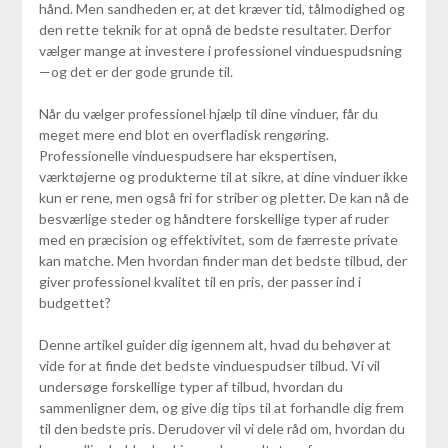
hånd. Men sandheden er, at det kræver tid, tålmodighed og
den rette teknik for at opnå de bedste resultater. Derfor
vælger mange at investere i professionel vinduespudsning
—og det er der gode grunde til.
Når du vælger professionel hjælp til dine vinduer, får du
meget mere end blot en overfladisk rengøring.
Professionelle vinduespudsere har ekspertisen,
værktøjerne og produkterne til at sikre, at dine vinduer ikke
kun er rene, men også fri for striber og pletter. De kan nå de
besværlige steder og håndtere forskellige typer af ruder
med en præcision og effektivitet, som de færreste private
kan matche. Men hvordan finder man det bedste tilbud, der
giver professionel kvalitet til en pris, der passer ind i
budgettet?
Denne artikel guider dig igennem alt, hvad du behøver at
vide for at finde det bedste vinduespudser tilbud. Vi vil
undersøge forskellige typer af tilbud, hvordan du
sammenligner dem, og give dig tips til at forhandle dig frem
til den bedste pris. Derudover vil vi dele råd om, hvordan du